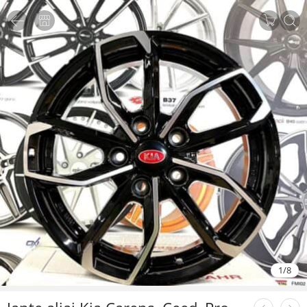
1
/
8