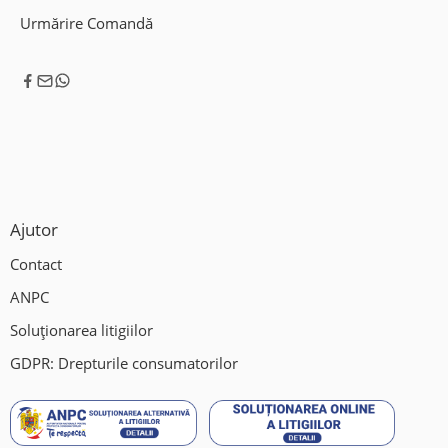
Urmărire Comandă
Hotel de roti;
Program:
Luni – Vineri: 09:00-18:00.
Locatie:
Mohu , Jud Sibiu DN1(Sensul giratoriu Mohu)
Ajutor
Ne gasiti si pe Waze/Google Maps: Vulcanizare Auto-Fix.
Contact
ANPC
Soluționarea litigiilor
GDPR: Drepturile consumatorilor