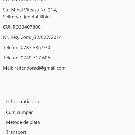
In link gasiti toate detaliile fabricantului si certificatele TUV :
Str. Mihai Viteazu Nr. 214,
Selimbar, Judetul Sibiu
Wheel Manufacturer
CUI: RO33407800
Montaj profesional in unitatea noastra:
Nr. Reg. Com: J32/627/2014
Centrul de jante si anvelope -AUTOFIX-
Telefon:
0787 386 970
Servicii:
Telefon:
0749 717 605
Mail:
reifendoradi@gmail.com
Vulcanizare;
Geometrie 3D;
Clima auto;
Informații utile
Indreptat jante aliaj;
Cum cumpăr
Sudura jante aliaj;
Metode de plată
Transport
Vanzare si programare senzori presiune roti;