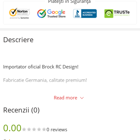
Plătești în Siguranță
Descriere
Importator oficial Brock RC Design!
Fabricatie Germania, calitate premium!
Culoare:
Read more
Negru lucios cu front argintiu/Glossy black with silver
Recenzii (0)
diamond cut.
0.00
Caracteristici:
0 reviews