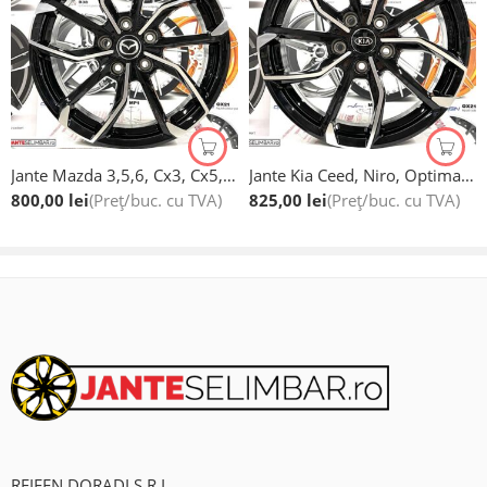
Sportage SLS/SL;
Sportage QLE;
Venga;
Optional, senzori de presiune roti marca Brock(import si
fabricatie Germania) la pretul de 175 ron bucata.
Jante Mazda 3,5,6, Cx3, Cx5, Cx7, Noi, 17”
Jante Kia Ceed, Niro, Optima, Optima Hybrid, Sorento Ll, Soul, Sportage , Venga, Noi, 17”
Optional, piulite/prezoane galvanizate marca Brock(import si
800,00
lei
(Preț/buc. cu TVA)
825,00
lei
(Preț/buc. cu TVA)
fabricatie Germania) la pretul de 5 ron bucata.
Jantele Brock RC sunt fabricate 100% in Germania.
Jantele sunt omologate KBA / ECE / ABE!
Jantele sunt fabricate la cele mai inalte standarde europene.
Garantie 24 de luni.
BROCK ALLOY WHEELS DEUTSCHLAND GMBH
REIFEN DORADI S.R.L.