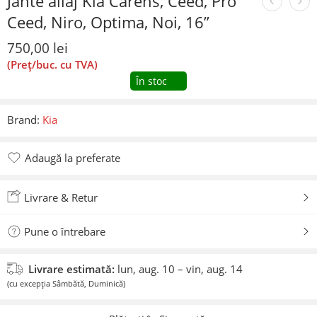
Jante aliaj Kia Carens, Ceed, Pro
Ceed, Niro, Optima, Noi, 16”
750,00
lei
(Preț/buc. cu TVA)
În stoc
Brand:
Kia
Adaugă la preferate
Adăugat la preferate
Livrare & Retur
Pune o întrebare
Livrare estimată:
lun, aug. 10 – vin, aug. 14
(cu excepția Sâmbătă, Duminică)