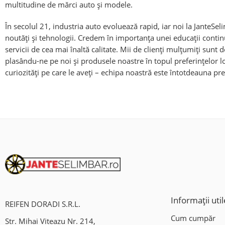
multitudine de mărci auto și modele.
În secolul 21, industria auto evoluează rapid, iar noi la Jante
noutăți și tehnologii. Credem în importanța unei educații continu
servicii de cea mai înaltă calitate. Mii de clienți mulțumiți sunt
plasându-ne pe noi și produsele noastre în topul preferințelor lo
curiozități pe care le aveți – echipa noastră este întotdeauna pre
Informații util
REIFEN DORADI S.R.L.
Cum cumpăr
Str. Mihai Viteazu Nr. 214,