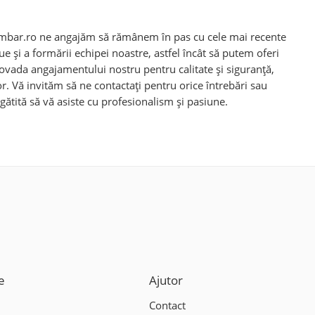
Selimbar.ro ne angajăm să rămânem în pas cu cele mai recente
e și a formării echipei noastre, astfel încât să putem oferi
 dovada angajamentului nostru pentru calitate și siguranță,
r. Vă invităm să ne contactați pentru orice întrebări sau
gătită să vă asiste cu profesionalism și pasiune.
e
Ajutor
Contact