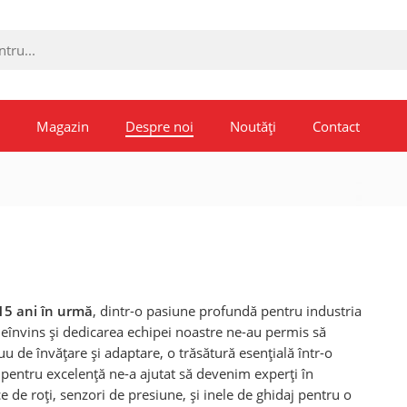
Magazin
Despre noi
Noutăți
Contact
15 ani în urmă
, dintr-o pasiune profundă pentru industria
neînvins și dedicarea echipei noastre ne-au permis să
 de învățare și adaptare, o trăsătură esențială într-o
e pentru excelență ne-a ajutat să devenim experți în
e de roți, senzori de presiune, și inele de ghidaj pentru o