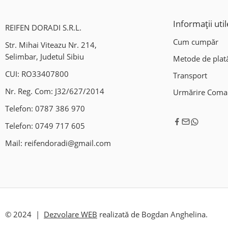
Informații util
REIFEN DORADI S.R.L.
Cum cumpăr
Str. Mihai Viteazu Nr. 214,
Selimbar, Judetul Sibiu
Metode de plat
CUI: RO33407800
Transport
Nr. Reg. Com: J32/627/2014
Urmărire Com
Telefon:
0787 386 970
Telefon:
0749 717 605
Mail:
reifendoradi@gmail.com
© 2024 |
Dezvolare WEB
realizată de Bogdan Anghelina.