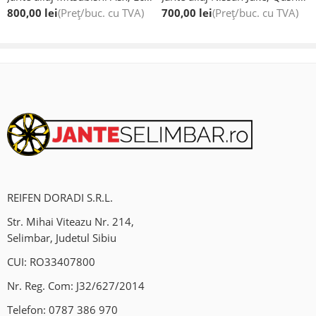
800,00
lei
(Preț/buc. cu TVA)
700,00
lei
(Preț/buc. cu TVA)
Mohu , Jud Sibiu DN1(Sensul giratoriu Mohu)
Ne gasiti si pe Waze/Google Maps: Vulcanizare Auto-Fix.
REIFEN DORADI S.R.L.
Str. Mihai Viteazu Nr. 214,
Selimbar, Judetul Sibiu
CUI: RO33407800
Nr. Reg. Com: J32/627/2014
Telefon:
0787 386 970