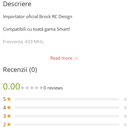
Descriere
Importator oficial Brock RC Design
Compatibili cu toată gama Smart!
Frecventa: 433 MHz.
Producător: Brock.
Read more
Valvă: Aluminiu.
Recenzii (0)
In momentul plasarii comenzii trebuie sa ne transmiteți
0.00
modelul si anul fabricației (Exemplu: Smart ForFour 2015).
0 reviews
Garanție 24 luni in baza bonului fiscal sau a facturii!
5
0
4
0
Montaj profesional in unitatea noastra:
3
0
Centrul de jante si anvelope -AUTOFIX-
2
0