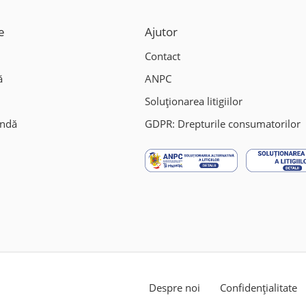
e
Ajutor
Contact
ă
ANPC
Soluționarea litigiilor
andă
GDPR: Drepturile consumatorilor
Despre noi
Confidențialitate