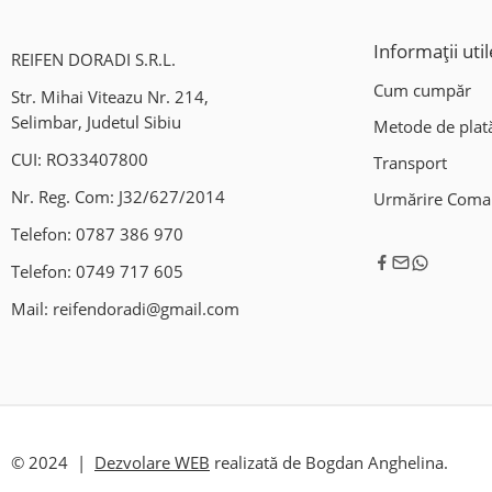
Informații util
REIFEN DORADI S.R.L.
Cum cumpăr
Str. Mihai Viteazu Nr. 214,
Selimbar, Judetul Sibiu
Metode de plat
CUI: RO33407800
Transport
Nr. Reg. Com: J32/627/2014
Urmărire Com
Telefon:
0787 386 970
Telefon:
0749 717 605
Mail:
reifendoradi@gmail.com
© 2024 |
Dezvolare WEB
realizată de Bogdan Anghelina.