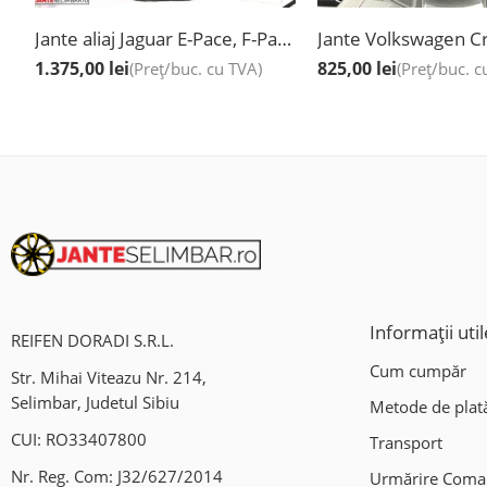
Jante aliaj Jaguar E-Pace, F-Pace, I-Pace, XE, XF, 19”
1.375,00
lei
825,00
lei
(Preț/buc. cu TVA)
(Preț/buc. c
Informații util
REIFEN DORADI S.R.L.
Cum cumpăr
Str. Mihai Viteazu Nr. 214,
Selimbar, Judetul Sibiu
Metode de plat
CUI: RO33407800
Transport
Nr. Reg. Com: J32/627/2014
Urmărire Com