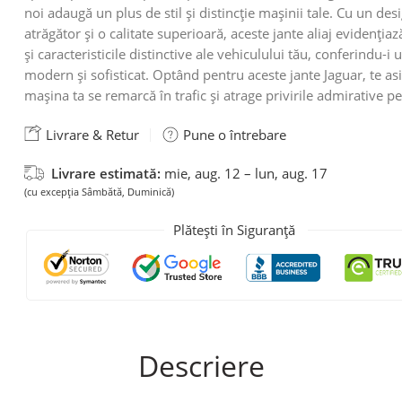
noi adaugă un plus de stil și distincție mașinii tale. Cu un des
atrăgător și o calitate superioară, aceste jante aliaj evidențiază
și caracteristicile distinctive ale vehiculului tău, conferindu-i 
modern și sofisticat. Optând pentru aceste jante Jaguar, te asi
mașina ta se remarcă în trafic și atrage privirile admirative p
Livrare & Retur
Pune o întrebare
Livrare estimată:
mie, aug. 12 – lun, aug. 17
(cu excepția Sâmbătă, Duminică)
Plătești în Siguranță
Descriere