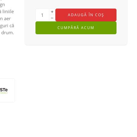
ign
 liniile
ADAUGĂ ÎN COȘ
un aer
guri că
CUMPĂRĂ ACUM
e drum.