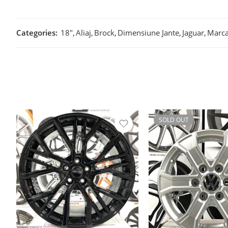
Categories:
18"
,
Aliaj
,
Brock
,
Dimensiune Jante
,
Jaguar
,
Marc
SOLD OUT