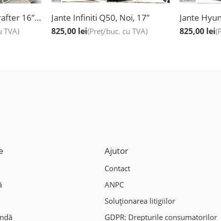
Jante Volkswagen Crafter 16”, Noi, Speciale De Greutate
Jante Infiniti Q50, Noi, 17”
825,00
lei
825,00
lei
u TVA)
(Preț/buc. cu TVA)
(
e
Ajutor
Contact
ă
ANPC
Soluționarea litigiilor
andă
GDPR: Drepturile consumatorilor