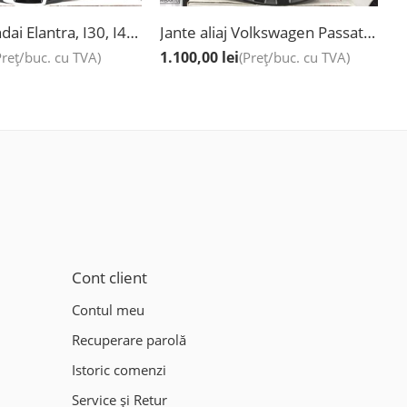
Jante Hyundai Elantra, I30, I40, Ix35, Ioniq Hybrid, Kona, Kona Hybrid, Tucson New, Noi, 17”
Jante aliaj Volkswagen Passat new, Golf 6 și 7, T-Roc new, Jetta new, 19”
1.100,00
lei
8
Preț/buc. cu TVA)
(Preț/buc. cu TVA)
Cont client
Contul meu
Recuperare parolă
Istoric comenzi
Service și Retur