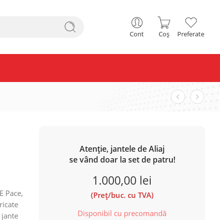
Cont
Coș
Preferate
Atenție, jantele de Aliaj
se vând doar la set de patru!
1.000,00
lei
E Pace,
(Preț/buc. cu TVA)
ricate
Disponibil cu precomandă
 jante