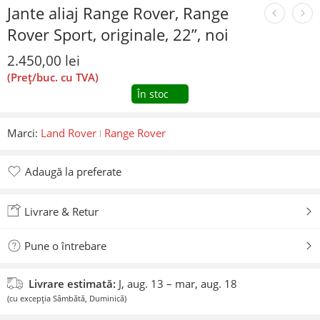
Jante aliaj Range Rover, Range
Rover Sport, originale, 22”, noi
2.450,00
lei
(Preț/buc. cu TVA)
În stoc
Marci:
Land Rover
Range Rover
Adaugă la preferate
Adăugat la preferate
Livrare & Retur
Pune o întrebare
Livrare estimată:
J, aug. 13 – mar, aug. 18
(cu excepția Sâmbătă, Duminică)