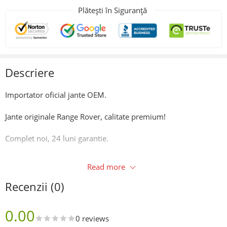
Plătești în Siguranță
Descriere
Importator oficial jante OEM.
Jante originale Range Rover, calitate premium!
Complet noi, 24 luni garantie.
Culoare:
Read more
Negru lucios/Glossy black.
Recenzii (0)
Caracteristici:
0.00
0 reviews
Prindere: 5×120.