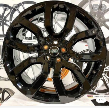
1
/
8