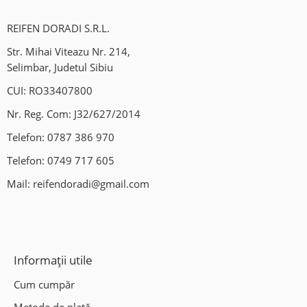
Hotel de roti;
REIFEN DORADI S.R.L.
Program:
Str. Mihai Viteazu Nr. 214,
Luni – Vineri: 09:00-18:00.
Selimbar, Judetul Sibiu
CUI: RO33407800
Locatie:
Nr. Reg. Com: J32/627/2014
Mohu , Jud Sibiu DN1(Sensul giratoriu Mohu)
Telefon:
0787 386 970
Ne gasiti si pe Waze/Google Maps: Vulcanizare Auto-Fix.
Telefon:
0749 717 605
Mail:
reifendoradi@gmail.com
Informații utile
Cum cumpăr