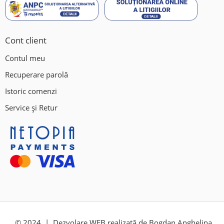
Cont client
Contul meu
Recuperare parolă
Istoric comenzi
Service și Retur
© 2024 |
Dezvolare WEB
realizată de Bogdan Anghelina.