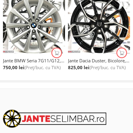
Optional, piulite/prezoane galvanizate marca Brock(import si
fabricatie Germania) la pretul de 5 ron bucata.
Montaj profesional in unitatea noastra:
Centrul de jante si anvelope -AUTOFIX-
Servicii:
Vulcanizare;
Jante BMW Seria 7G11/G12, Seria 5 G5, Seria 6 GT, X3 G3, X4 G4, Originale, 18”
Jante Dacia Duster, Bicolore, Noi, 17”
750,00
lei
(Preț/buc. cu TVA)
825,00
lei
(Preț/buc. cu TVA)
Geometrie 3D;
Clima auto;
Indreptat jante aliaj;
Sudura jante aliaj;
Vanzare si programare senzori presiune roti;