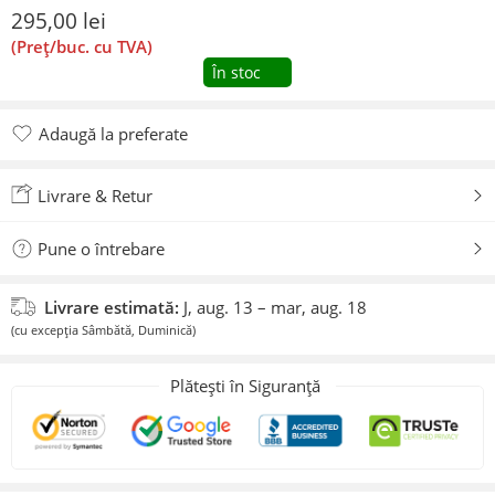
295,00
lei
(Preț/buc. cu TVA)
În stoc
Adaugă la preferate
Adăugat la preferate
Livrare & Retur
Pune o întrebare
Livrare estimată:
J, aug. 13 – mar, aug. 18
(cu excepția Sâmbătă, Duminică)
Plătești în Siguranță