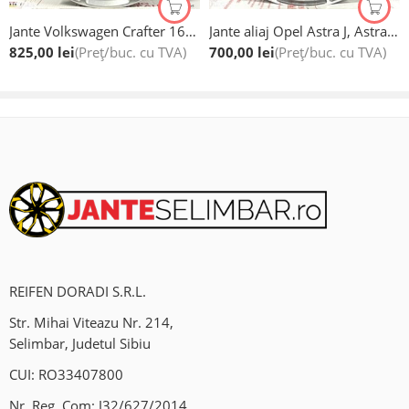
Vulcanizare;
Jante Volkswagen Crafter 16”, Speciale De Greutate
Jante aliaj Opel Astra J, Astra K, Mokka, 16’’
825,00
lei
(Preț/buc. cu TVA)
700,00
lei
(Preț/buc. cu TVA)
Geometrie 3D;
Clima auto;
Indreptat jante aliaj;
Sudura jante aliaj;
Vanzare si programare senzori presiune roti;
Hotel de roti;
REIFEN DORADI S.R.L.
Program:
Str. Mihai Viteazu Nr. 214,
Luni – Vineri: 09:00-18:00.
Selimbar, Judetul Sibiu
CUI: RO33407800
Locatie:
Nr. Reg. Com: J32/627/2014