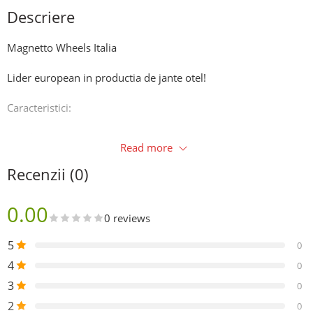
Descriere
Magnetto Wheels Italia
Lider european in productia de jante otel!
Caracteristici:
Prindere: 5×114,3.
Read more
Latime: 6,5j.
Recenzii (0)
Diametru: 16”.
0.00
0 reviews
ET: 43
5
0
Gaura centrala: 67,1mm.
4
0
3
0
Compatibilitate:
2
0