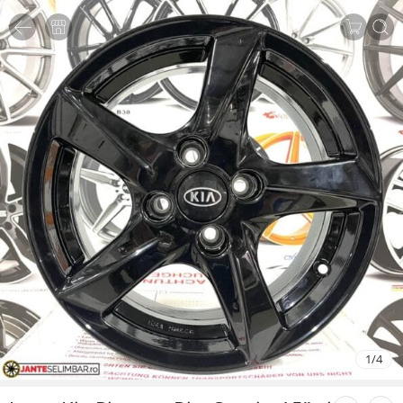
1
/
4