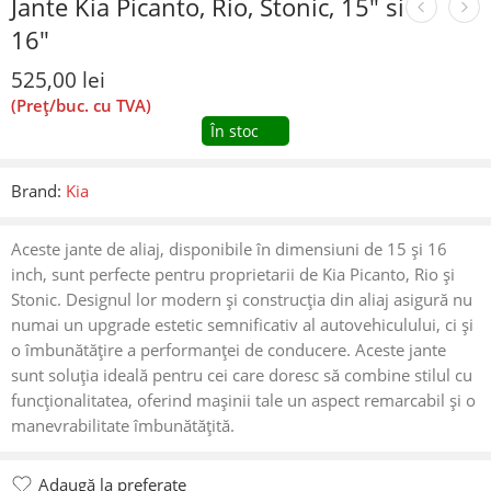
Jante Kia Picanto, Rio, Stonic, 15″ si
16″
525,00
lei
(Preț/buc. cu TVA)
În stoc
Brand:
Kia
Aceste jante de aliaj, disponibile în dimensiuni de 15 și 16
inch, sunt perfecte pentru proprietarii de Kia Picanto, Rio și
Stonic. Designul lor modern și construcția din aliaj asigură nu
numai un upgrade estetic semnificativ al autovehiculului, ci și
o îmbunătățire a performanței de conducere. Aceste jante
sunt soluția ideală pentru cei care doresc să combine stilul cu
funcționalitatea, oferind mașinii tale un aspect remarcabil și o
manevrabilitate îmbunătățită.
Adaugă la preferate