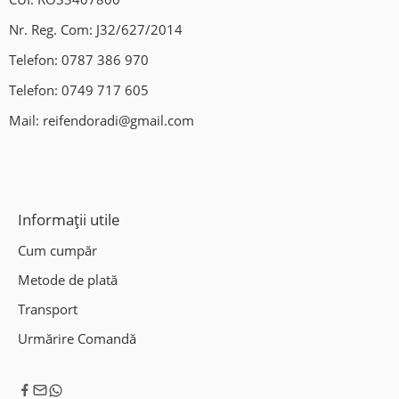
Jantele sunt omologate KBA / ECE / ABE
Nr. Reg. Com: J32/627/2014
Telefon:
0787 386 970
Jantele sunt fabricate la cele mai inalte standarde europene.
Telefon:
0749 717 605
BROCK ALLOY WHEELS DEUTSCHLAND GMBH
Mail:
reifendoradi@gmail.com
With 100% european production
In link gasiti toate detaliile fabricantului si certificatele TUV:
Informații utile
Cum cumpăr
Metode de plată
Transport
Urmărire Comandă