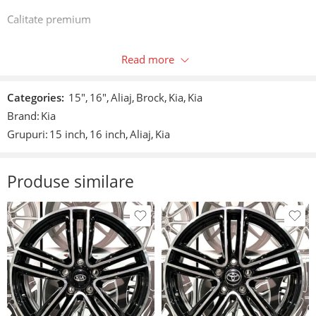
Calitate premium
Culoare:
Read more
Negru lucios
Categories:
15"
,
16"
,
Aliaj
,
Brock
,
Kia
,
Kia
Pentru acest model dispunem de jante atât pe 15” cât și pe
Brand:
Kia
16”
Grupuri:
15 inch
,
16 inch
,
Aliaj
,
Kia
Caracteristici :
Produse similare
4×100 6jx16” – 600 ron bucata
Et 38
4×100 6jx15” – 550 ron bucata
Et 40
Compatibilitate:
Picanto ll și lll new