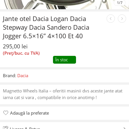
1
/
7
Jante otel Dacia Logan Dacia
Stepway Dacia Sandero Dacia
Jogger 6.5×16” 4×100 Et 40
295,00
lei
(Preț/buc. cu TVA)
În stoc
Brand:
Dacia
Magnetto Wheels Italia – oferitii masinii dvs aceste jante atat
iarna cat si vara , compatibile in orice anotimp !
Adaugă la preferate
Adăugat la preferate
Livrare & Retur