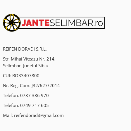
Vanzare si programare senzori presiune roti;
Hotel de roti;
Program:
Luni – Vineri: 09:00-18:00.
REIFEN DORADI S.R.L.
Str. Mihai Viteazu Nr. 214,
Locatie:
Selimbar, Judetul Sibiu
Mohu , Jud Sibiu DN1(Sensul giratoriu Mohu)
CUI: RO33407800
Ne gasiti si pe Waze/Google Maps: Vulcanizare Auto-Fix.
Nr. Reg. Com: J32/627/2014
Telefon:
0787 386 970
Telefon:
0749 717 605
Mail:
reifendoradi@gmail.com