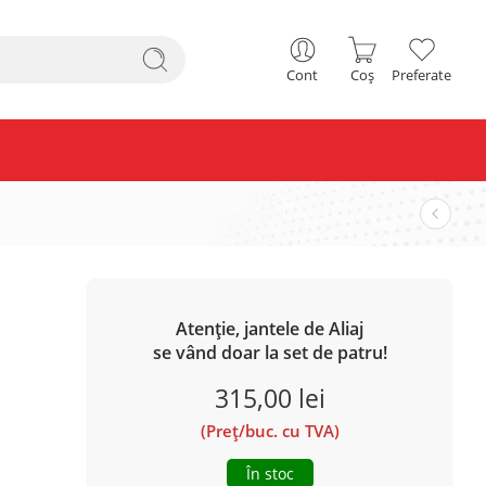
Cont
Coș
Preferate
Atenție, jantele de Aliaj
se vând doar la set de patru!
315,00
lei
(Preț/buc. cu TVA)
În stoc