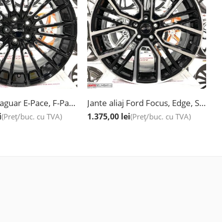
Jante aliaj Jaguar E-Pace, F-Pace, I-Pace, XE, XF, 18”
Jante aliaj Ford Focus, Edge, S-Max, Puma, Galaxy III, Mondeo V, Mondeo Hybrid, Kuga II si III, 19″
i
1.375,00
lei
8
(Preț/buc. cu TVA)
(Preț/buc. cu TVA)