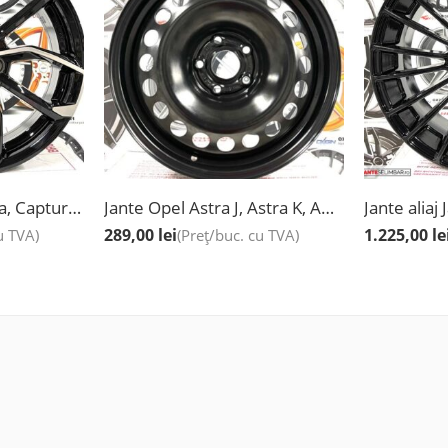
Jante Renault Arkana, Captur new, Espace, Megane, Laguna, Kadjar, Koleos, Scenic, Talisman, Noi, 17”
Jante Opel Astra J, Astra K, Ampera-E, Mokka, Mokka X, Noi, Originale, 16”
289,00
lei
1.225,00
le
u TVA)
(Preț/buc. cu TVA)