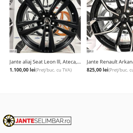
Jante aliaj Seat Leon lll, Ateca, Exeo, Altea, 19”
1.100,00
lei
825,00
lei
(Preț/buc. cu TVA)
(Preț/buc. c