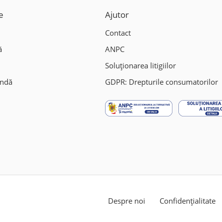
e
Ajutor
Contact
ă
ANPC
Soluționarea litigiilor
andă
GDPR: Drepturile consumatorilor
Despre noi
Confidențialitate