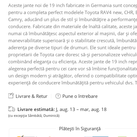
Aceste jante noi de 19 inch fabricate in Germania sunt conce
pentru a completa perfect modelele Toyota RAV4 new, CHR, 
Camry, aducând un plus de stil și îmbunătățire a performanțe
conducere. Fabricate din materiale de înaltă calitate, aceste j
numai că îmbunătățesc aspectul exterior al mașinii, dar și of
manevrabilitate superioară și o stabilitate crescută, îmbunătă
aderența pe diverse tipuri de drumuri. Ele sunt ideale pentru
proprietarii de Toyota care doresc să-și personalizeze vehicul
combinând eleganța cu eficiența. Aceste jante de 19 inch rep
alegerea perfectă pentru cei care vor să îmbine funcționalitat
un design modern și atrăgător, oferind o compatibilitate opti
experiență de conducere îmbunătățită pentru vehiculul dvs. 
Livrare & Retur
Pune o întrebare
Livrare estimată:
J, aug. 13 – mar, aug. 18
(cu excepția Sâmbătă, Duminică)
Plătești în Siguranță