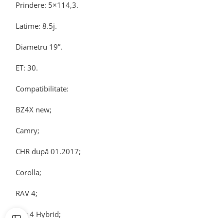
Prindere: 5×114,3.
Latime: 8.5j.
Diametru 19”.
ET: 30.
Compatibilitate:
BZ4X new;
Camry;
CHR după 01.2017;
Corolla;
RAV 4;
Rav 4 Hybrid;