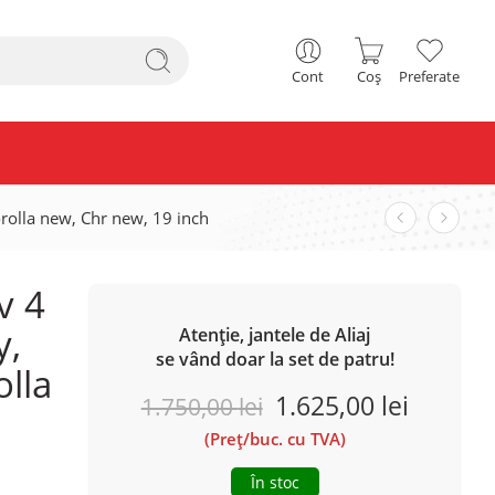
Cont
Coș
Preferate
Corolla new, Chr new, 19 inch
v 4
y,
Atenție, jantele de Aliaj
se vând doar la set de patru!
olla
1.625,00
lei
1.750,00
lei
(Preț/buc. cu TVA)
În stoc