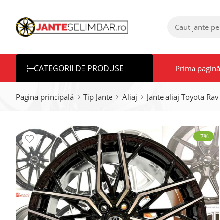
CATEGORII DE PRODUSE
Prima pagină
Pagina principală
Tip Jante
Aliaj
Jante aliaj Toyota Rav
-7%