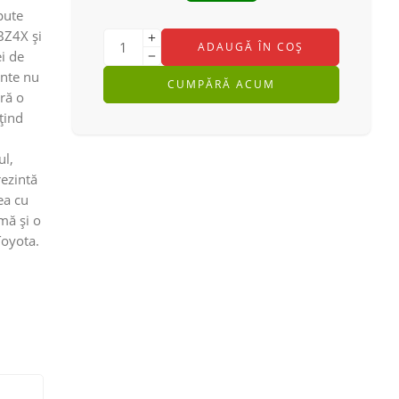
pute
BZ4X și
ADAUGĂ ÎN COȘ
i de
ante nu
CUMPĂRĂ ACUM
eră o
țind
ul,
rezintă
ea cu
mă și o
Toyota.