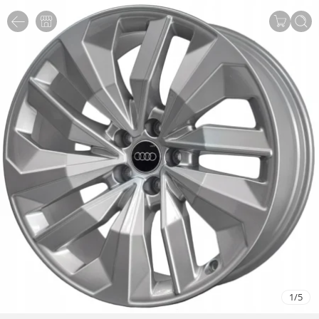
1
/
5