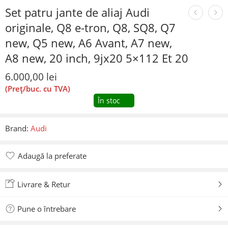
Set patru jante de aliaj Audi
originale, Q8 e-tron, Q8, SQ8, Q7
new, Q5 new, A6 Avant, A7 new,
A8 new, 20 inch, 9jx20 5×112 Et 20
6.000,00
lei
(Preț/buc. cu TVA)
În stoc
Brand:
Audi
Adaugă la preferate
Adăugat la preferate
Livrare & Retur
Pune o întrebare