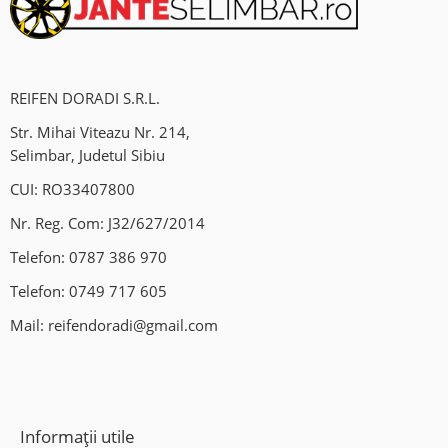
Pretul este pentru set complet de 4 bucati.
Montaj profesional in unitatea noastra:
REIFEN DORADI S.R.L.
Centrul de jante si anvelope -AUTOFIX-
Str. Mihai Viteazu Nr. 214,
Selimbar, Judetul Sibiu
Servicii:
CUI: RO33407800
Vulcanizare;
Nr. Reg. Com: J32/627/2014
Geometrie 3D;
Telefon:
0787 386 970
Clima auto;
Telefon:
0749 717 605
Mail:
reifendoradi@gmail.com
Indreptat jante aliaj;
Sudura jante aliaj;
Vanzare si programare senzori presiune roti;
Informații utile