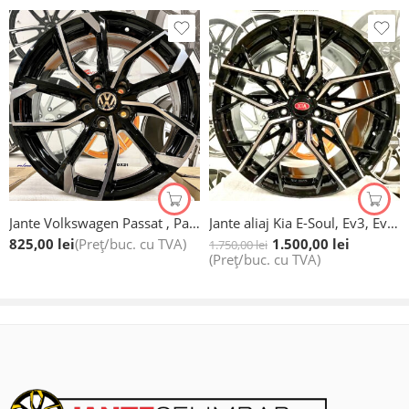
A6 Avant;
A6 S6 4G;
A6 Allroad;
Q5;
SQ5;
Q7 dupa 2015;
Jante Volkswagen Passat , Passat CC, Arteon , Sharan, Tiguan New, T Roc, Noi, 17”
Jante aliaj Kia E-Soul, Ev3, Ev9, Sorento, Sportage, 19 inch
SQ7 dupa 2015;
825,00
lei
(Preț/buc. cu TVA)
1.500,00
lei
1.750,00
lei
(Preț/buc. cu TVA)
Q8;
Q8 e-tron;
SQ8;
Siglele centrale originale sunt incluse in prețul jantelor!