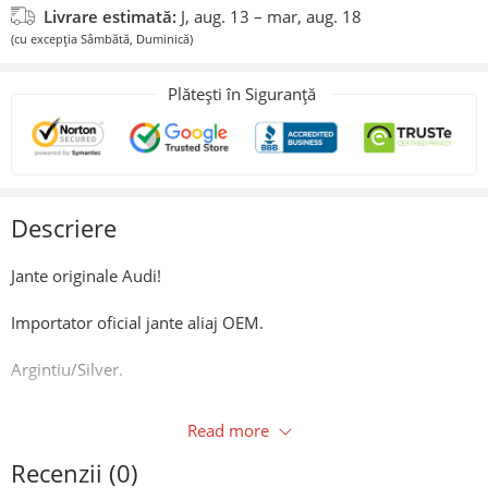
Livrare estimată:
J, aug. 13 – mar, aug. 18
(cu excepția Sâmbătă, Duminică)
Plătești în Siguranță
Descriere
Jante originale Audi!
Importator oficial jante aliaj OEM.
Argintiu/Silver.
Caracteristici:
Read more
Prindere: 5×112
Recenzii (0)