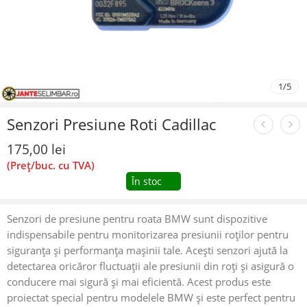
1
/
5
Senzori Presiune Roti Cadillac
175,00
lei
(Preț/buc. cu TVA)
În stoc
Senzori de presiune pentru roata BMW sunt dispozitive
indispensabile pentru monitorizarea presiunii roților pentru
siguranța și performanța mașinii tale. Acești senzori ajută la
detectarea oricăror fluctuații ale presiunii din roți și asigură o
conducere mai sigură și mai eficientă. Acest produs este
proiectat special pentru modelele BMW și este perfect pentru