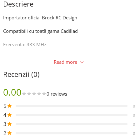
Descriere
Importator oficial Brock RC Design
Compatibili cu toată gama Cadillac!
Frecventa: 433 MHz.
Producător: Brock.
Read more
Valvă: Aluminiu.
Recenzii (0)
In momentul plasarii comenzii trebuie sa ne transmiteți
0.00
modelul si anul fabricației (Exemplu: Cadillac Escalade 2020).
0 reviews
Garanție 24 luni in baza bonului fiscal sau a facturii!
5
0
4
0
Montaj profesional in unitatea noastra:
3
0
Centrul de jante si anvelope -AUTOFIX-
2
0