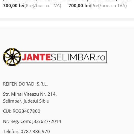
700,00
lei
(Preț/buc. cu TVA)
700,00
lei
(Preț/buc. cu TVA)
Mohu , Jud Sibiu DN1(Sensul giratoriu Mohu)
Ne gasiti si pe Waze/Google Maps: Vulcanizare Auto-Fix.
REIFEN DORADI S.R.L.
Str. Mihai Viteazu Nr. 214,
Selimbar, Judetul Sibiu
CUI: RO33407800
Nr. Reg. Com: J32/627/2014
Telefon:
0787 386 970