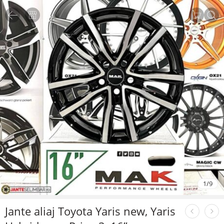
1
/
9
Jante aliaj Toyota Yaris new, Yaris