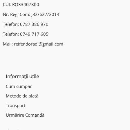
Clima auto;
CUI: RO33407800
Nr. Reg. Com: J32/627/2014
Indreptat jante aliaj;
Telefon:
0787 386 970
Sudura jante aliaj;
Telefon:
0749 717 605
Vanzare si programare senzori presiune roti;
Mail:
reifendoradi@gmail.com
Hotel de roti;
Program:
Informații utile
Luni – Vineri: 09:00-18:00.
Cum cumpăr
Locatie:
Metode de plată
Mohu , Jud Sibiu DN1(Sensul giratoriu Mohu)
Transport
Urmărire Comandă
Ne gasiti si pe Waze/Google Maps: Vulcanizare Auto-Fix.