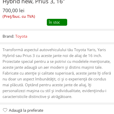
Hybrid new, Prius 3, 16”
700,00
lei
(Preț/buc. cu TVA)
În stoc
Brand:
Toyota
Transformă aspectul autovehiculului tău Toyota Yaris, Yaris
Hybrid sau Prius 3 cu aceste jante noi de aliaj de 16 inch.
Proiectate special pentru a se potrivi cu modelele menționate,
aceste jante adaugă un aer modern și distins mașinii tale.
Fabricate cu atenție și calitate superioară, aceste jante îți oferă
nu doar un aspect îmbunătățit, ci și o experiență de condus
mai plăcută. Optând pentru aceste jante de aliaj, îți
personalizezi mașina cu stil și individualitate, evidențiindu-i
caracteristicile distinctive și atrăgătoare.
Adaugă la preferate