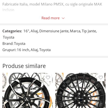
Fabricatie Italia, model Milano PM5X, cu sigle originale MAK
incluse.
Read more
Culoare:
Negru lucios cu front argintiu/Glossy black with silver
Categories:
16"
,
Aliaj
,
Dimensiune Jante
,
Marca
,
Tip Jante
,
diamond cut.
Toyota
Brand:
Toyota
Caracteristici:
Grupuri:
16 inch
,
Aliaj
,
Toyota
Prindere: 5×100.
Produse similare
Latime: 6j.
Diametru: 16”.
ET: 50.
Gaura centrala: 54,1mm.