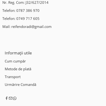
Nr. Reg. Com: J32/627/2014
Vulcanizare;
Telefon:
0787 386 970
Geometrie 3D;
Telefon:
0749 717 605
Mail:
reifendoradi@gmail.com
Clima auto;
Indreptat jante aliaj;
Sudura jante aliaj;
Informații utile
Vanzare si programare senzori presiune roti;
Cum cumpăr
Hotel de roti;
Metode de plată
Transport
Program:
Urmărire Comandă
Luni – Vineri: 09:00-18:00.
Locatie: