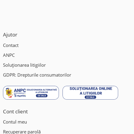
Mohu , Jud Sibiu DN1(Sensul giratoriu Mohu)
Ne gasiti si pe Waze/Google Maps: Vulcanizare Auto-Fix.
Ajutor
Contact
ANPC
Soluționarea litigiilor
GDPR: Drepturile consumatorilor
Cont client
Contul meu
Recuperare parolă