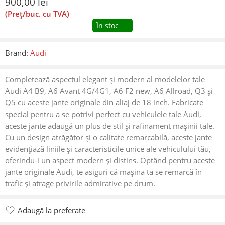
900,00
lei
(Preț/buc. cu TVA)
În stoc
Brand:
Audi
Completează aspectul elegant și modern al modelelor tale
Audi A4 B9, A6 Avant 4G/4G1, A6 F2 new, A6 Allroad, Q3 și
Q5 cu aceste jante originale din aliaj de 18 inch. Fabricate
special pentru a se potrivi perfect cu vehiculele tale Audi,
aceste jante adaugă un plus de stil și rafinament mașinii tale.
Cu un design atrăgător și o calitate remarcabilă, aceste jante
evidențiază liniile și caracteristicile unice ale vehiculului tău,
oferindu-i un aspect modern și distins. Optând pentru aceste
jante originale Audi, te asiguri că mașina ta se remarcă în
trafic și atrage privirile admirative pe drum.
Adaugă la preferate
Adăugat la preferate