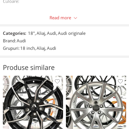
Culoare:
Argintiu/Silver.
Read more
Caracteristici:
Categories:
18"
,
Aliaj
,
Audi
,
Audi originale
Prindere: 5×112.
Brand:
Audi
Grupuri:
18 inch
,
Aliaj
,
Audi
Latime: 7j.
Diametru: 18”.
Produse similare
ET: 32.
Gaura centrala: 66,6mm.
Compatibilitate:
A4 B9;
A5;
A6 Avant 4G/4G1;