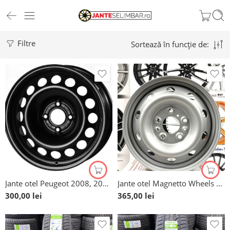
Filtre
Sortează în funcție de:
Jante otel Peugeot 2008, 208, 307, 308, 3008, 5008, 16”
Jante otel Magnetto Wheels 6jx16 5×130 pentru Citroën Jumper ,noi, speciale de greutate
300,00
lei
365,00
lei