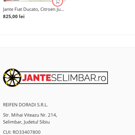
Jante Fiat Ducato, Citroën Jumper, Peugeot Boxer, 16”
825,00
lei
REIFEN DORADI S.R.L.
Str. Mihai Viteazu Nr. 214,
Selimbar, Judetul Sibiu
CUI: RO33407800