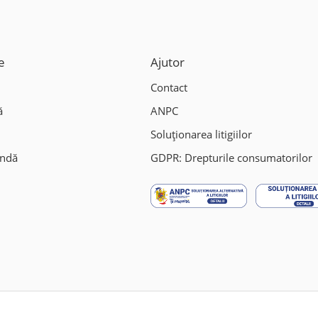
e
Ajutor
Contact
ă
ANPC
Soluționarea litigiilor
andă
GDPR: Drepturile consumatorilor