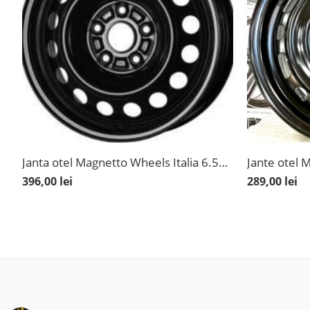
Janta otel Magnetto Wheels Italia 6.5×17 5×114.3 ET 50 Suzuki Vitara, SX 4 S-Cross
396,00
lei
289,00
lei