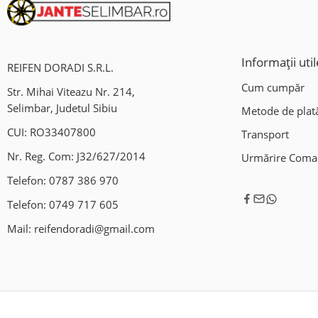
Informații util
REIFEN DORADI S.R.L.
Cum cumpăr
Str. Mihai Viteazu Nr. 214,
Selimbar, Judetul Sibiu
Metode de plat
CUI: RO33407800
Transport
Nr. Reg. Com: J32/627/2014
Urmărire Com
Telefon:
0787 386 970
Telefon:
0749 717 605
Mail:
reifendoradi@gmail.com