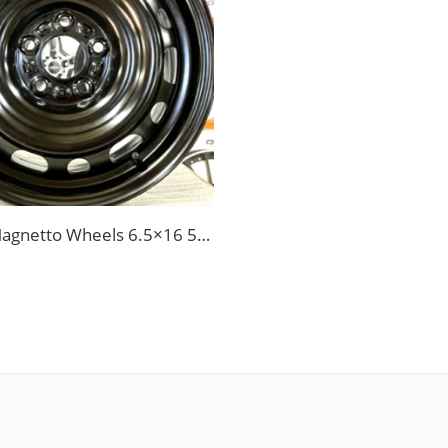
Jante otel Magnetto Wheels 6.5×16 5×114.3 Et 50 Suzuki Vitara, Vitara Hybrid, Grand Vitara, Swift Sport, SX4, SX4 S-Cross