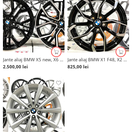
Jante aliaj BMW X5 new, X6 new, 20”, noi, doua lățimi
Jante aliaj BMW X1 F48, X2 F39, Seria 1 F40, Seria 2 F45, 225xe Active Tourer, 17”
2.500,00
lei
825,00
lei