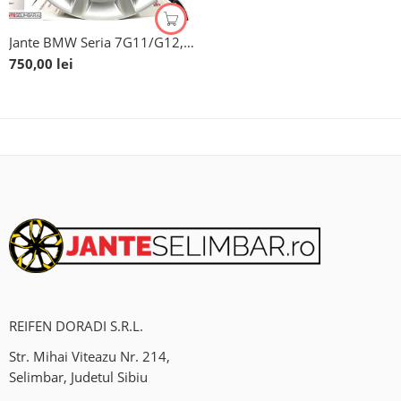
Jante BMW Seria 7G11/G12, Seria 5 G5, Seria 6 GT, X3 G3, X4 G4, Originale, 18”
750,00
lei
REIFEN DORADI S.R.L.
Str. Mihai Viteazu Nr. 214,
Selimbar, Judetul Sibiu