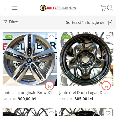
Filtre
Sortează în funcție de:
-5%
-10%
Jante aliaj originale Bmw X1 F48, X1 UX1 new, X2 F39, X2 U2X new, bicolore, 18 inch
Jante otel Dacia Logan Dacia Stepway Dacia Sandero Dacia Jogger 6.5×16” 4×100 Et 45 structurale
900,00
lei
305,00
lei
945,00
lei
339,00
lei