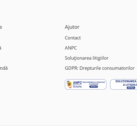
e
Ajutor
Contact
ă
ANPC
Soluționarea litigiilor
andă
GDPR: Drepturile consumatorilor