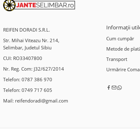
Informații util
REIFEN DORADI S.R.L.
Cum cumpăr
Str. Mihai Viteazu Nr. 214,
Selimbar, Judetul Sibiu
Metode de plat
CUI: RO33407800
Transport
Nr. Reg. Com: J32/627/2014
Urmărire Com
Telefon:
0787 386 970
Telefon:
0749 717 605
Mail:
reifendoradi@gmail.com