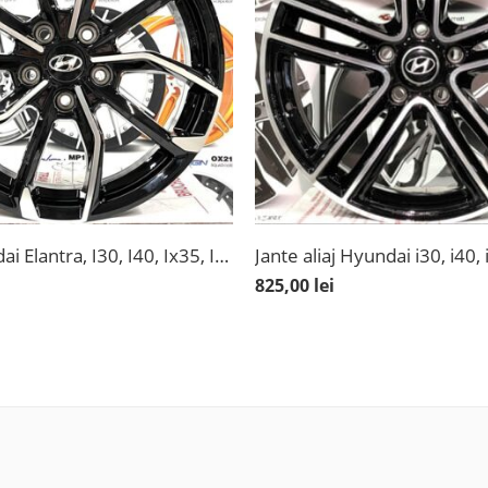
Jante Hyundai Elantra, I30, I40, Ix35, Ioniq Hybrid, Kona, Kona Hybrid, Tucson New, Noi, 17”
825,00
lei