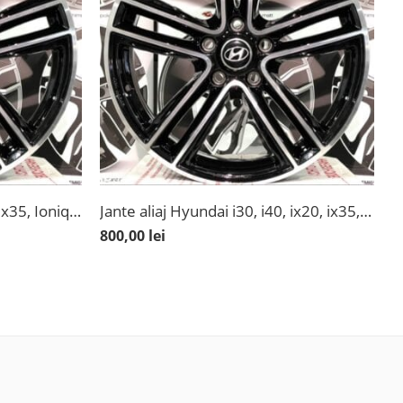
Jante aliaj Hyundai i30, i40, ix35, Ioniq, Kona, Tucson, 17”
Jante aliaj Hyundai i30, i40, ix20, ix35, Ioniq Hybrid, Tucson, Kona, 17”
800,00
lei