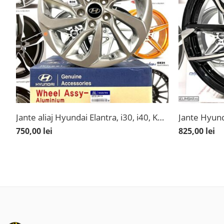
Jante aliaj Hyundai Elantra, i30, i40, Kona, Kona Hybrid/Elektro, Tucson, Veloster, noi, originale
750,00
lei
825,00
lei